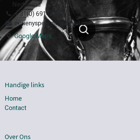
Nederland
+ 31(0) 69143277
corienyspeerd@hotmail.com
Google Maps
Handige links
Home
Contact
Over Ons