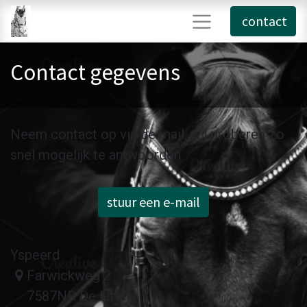
contact
Contact gegevens
Neem contact op via de mail, wij proberen zo
snel mogelijk te antwoorden
stuur een e-mail
Yspeerd
Farwickweg 2
7587NR De lutte